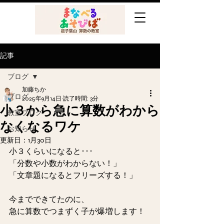
記事
ブログ
加藤ちか
ブログ
2025年9月14日
読了時間: 3分
小３から急に算数がわから
教室ブログ
なくなるワケ
お知らせ
更新日：
1月30日
小３くらいになると･･･
「分数や小数がわからない！」
「文章題になるとフリーズする！」
今までできてたのに、
急に算数でつまずく子が爆増します！